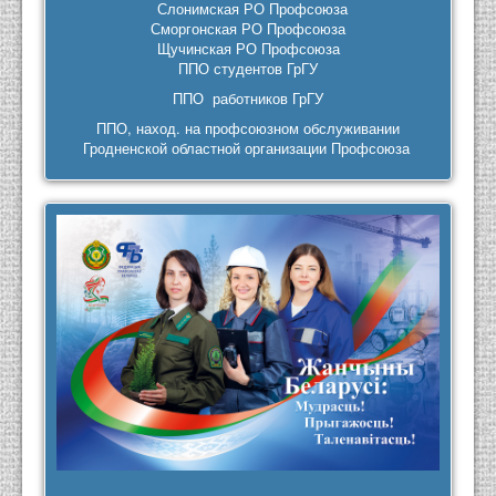
Слонимская РО Профсоюза
Сморгонская РО Профсоюза
Щучинская РО Профсоюза
ППО студентов ГрГУ
ППО работников ГрГУ
ППО, наход. на профсоюзном обслуживании
Гродненской областной организации Профсоюза