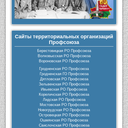
Сайты территориальных организаций
Профсоюза
Берестовицкая РО Профсоюза
Волковысская РО Профсоюза
Вороновская РО Профсоюза
Гродненская РО Профсоюза
Гродненская ГО Профсоюза
Дятловская РО Профсоюза
Зельвенская РО Профсоюза
Ивьевская РО Профсоюза
Кореличская РО Профсоюза
Лидская РО Профсоюза
Мостовская РО Профсоюза
Новогрудская РО Профсоюза
Островецкая РО Профсоюза
Ошмянская РО Профсоюза
Свислочская РО Профсоюза