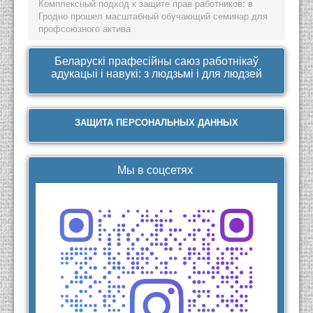
Комплексный подход к защите прав работников: в
Гродно прошел масштабный обучающий семинар для
профсоюзного актива
Беларускі прафесійны саюз работнікаў
адукацыі і навукі: з людзьмі і для людзей
ЗАЩИТА ПЕРСОНАЛЬНЫХ ДАННЫХ
Мы в соцсетях