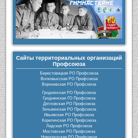
Сайты территориальных организаций
Профсоюза
Берестовицкая РО Профсоюза
Волковысская РО Профсоюза
Вороновская РО Профсоюза
Гродненская РО Профсоюза
Гродненская ГО Профсоюза
Дятловская РО Профсоюза
Зельвенская РО Профсоюза
Ивьевская РО Профсоюза
Кореличская РО Профсоюза
Лидская РО Профсоюза
Мостовская РО Профсоюза
Новогрудская РО Профсоюза