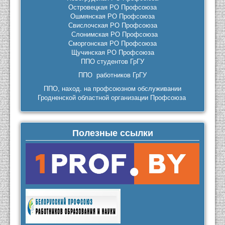
Островецкая РО Профсоюза
Ошмянская РО Профсоюза
Свислочская РО Профсоюза
Слонимская РО Профсоюза
Сморгонская РО Профсоюза
Щучинская РО Профсоюза
ППО студентов ГрГУ
ППО работников ГрГУ
ППО, наход. на профсоюзном обслуживании
Гродненской областной организации Профсоюза
Полезные ссылки