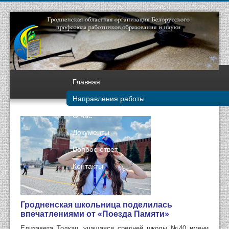
Главная
Направления работы
О нас
Документы
Вопрос-ответ
Контакты
Гродненская школьница поделилась
впечатлениями от «Поезда Памяти»
Елизавета Толкач, учащаяся средней школы №40 имени