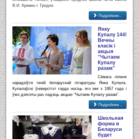
В.И. Кремко г. Гродно:
Подробнее...
Янку
Купалу 144!
Вечны
класік і
акцыя
“Чытаем
Купалу
разам”
Сёмага ліпеня
нарадзіўся геній беларускай літаратуры Янка Купала.
Купалаўскі ўніверсітэт горда носіць яго імя з 1957 года і
ўжо дзясяты раз ладзіць акцыю “Чытаем Купалу разам”.
Подробнее...
Школьная
форма в
Беларуси
будет