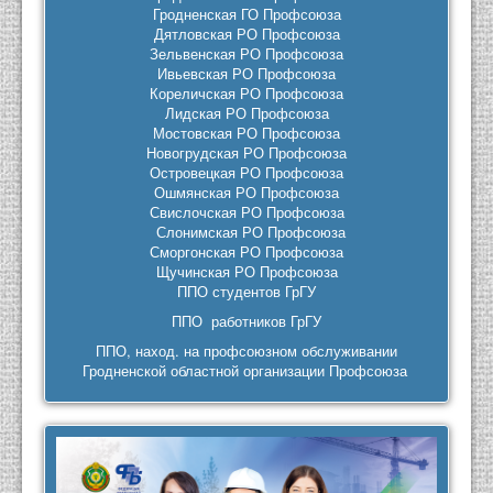
Гродненская ГО Профсоюза
Дятловская РО Профсоюза
Зельвенская РО Профсоюза
Ивьевская РО Профсоюза
Кореличская РО Профсоюза
Лидская РО Профсоюза
Мостовская РО Профсоюза
Новогрудская РО Профсоюза
Островецкая РО Профсоюза
Ошмянская РО Профсоюза
Свислочская РО Профсоюза
Слонимская РО Профсоюза
Сморгонская РО Профсоюза
Щучинская РО Профсоюза
ППО студентов ГрГУ
ППО работников ГрГУ
ППО, наход. на профсоюзном обслуживании
Гродненской областной организации Профсоюза