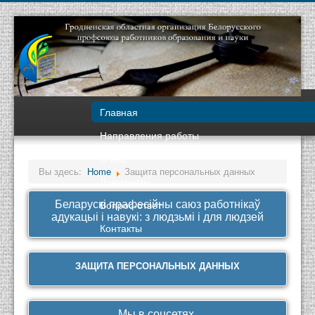
Главная
Направления работы
О нас
Вы здесь:
Home
Защита персональных данных
Документы
Вопрос-ответ
Беларускі прафесійны саюз работнікаў
адукацыі і навукі: з людзьмі і для людзей
Контакты
ЗАЩИТА ПЕРСОНАЛЬНЫХ ДАННЫХ
Мы в соцсетях